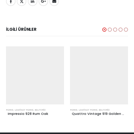
İLGILI ÜRÜNLER
PARKE
,
LAMINAT PARKE
,
BALTERIO
PARKE
,
LAMINAT PARKE
,
BALTERIO
Impressio 928 Rum Oak
Quattro Vintage 919 Golden Chestnut