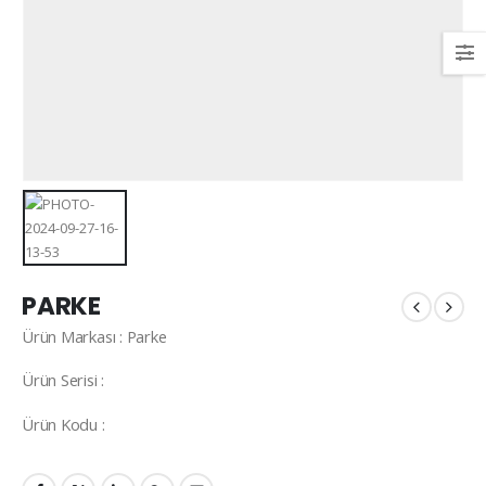
KARO HALI
KARO HALI
DUVARDAN DUVARA HALI
DUVARDAN 
PARKE
Ürün Markası : Parke
Ürün Serisi :
Ürün Kodu :