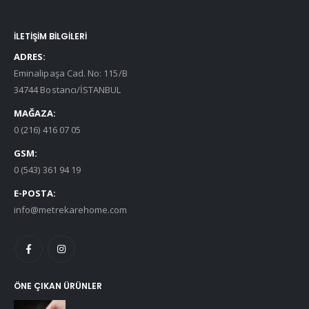
İLETİŞİM BİLGİLERİ
ADRES:
Eminalipaşa Cad. No: 115/B
34744 Bostancı/İSTANBUL
MAĞAZA:
0 (216) 416 07 05
GSM:
0 (543) 361 94 19
E-POSTA:
info@metrekarehome.com
ÖNE ÇIKAN ÜRÜNLER