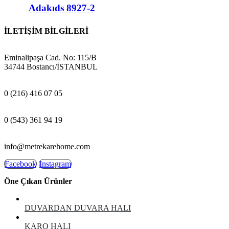
Adakıds 8927-2
İLETİŞİM BİLGİLERİ
ADRES:
Eminalipaşa Cad. No: 115/B
34744 Bostancı/İSTANBUL
MAĞAZA:
0 (216) 416 07 05
GSM:
0 (543) 361 94 19
E-POSTA:
info@metrekarehome.com
Facebook
Instagram
Öne Çıkan Ürünler
DUVARDAN DUVARA HALI
KARO HALI