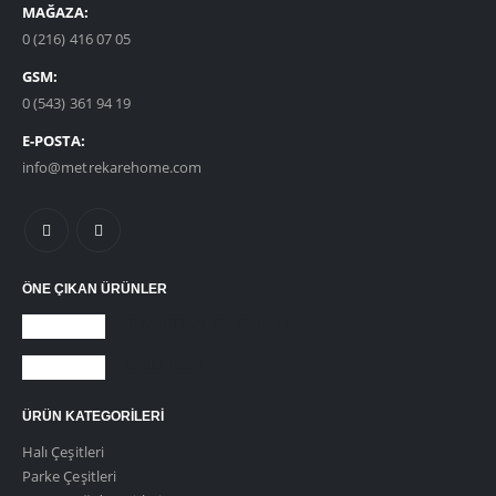
MAĞAZA:
0 (216) 416 07 05
GSM:
0 (543) 361 94 19
E-POSTA:
info@metrekarehome.com
ÖNE ÇIKAN ÜRÜNLER
DUVARDAN DUVARA HALI
KARO HALI
ÜRÜN KATEGORILERI
Halı Çeşitleri
Parke Çeşitleri