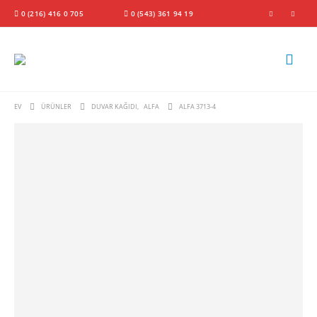
0 (216) 416 0 705
0 (543) 361 94 19
EV
ÜRÜNLER
DUVAR KAĞIDI
,
ALFA
ALFA 3713-4