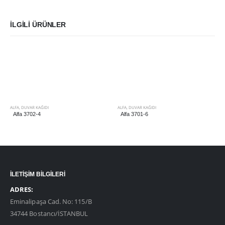
İLGILI ÜRÜNLER
ALFA
,
DUVAR KAĞIDI
ALFA
,
DUVAR KAĞIDI
Alfa 3702-4
Alfa 3701-6
İLETİŞİM BİLGİLERİ
ADRES:
Eminalipaşa Cad. No: 115/B
34744 Bostancı/İSTANBUL