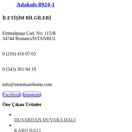
Adakıds 8924-1
İLETİŞİM BİLGİLERİ
ADRES:
Eminalipaşa Cad. No: 115/B
34744 Bostancı/İSTANBUL
MAĞAZA:
0 (216) 416 07 05
GSM:
0 (543) 361 94 19
E-POSTA:
info@metrekarehome.com
Facebook
Instagram
Öne Çıkan Ürünler
DUVARDAN DUVARA HALI
KARO HALI