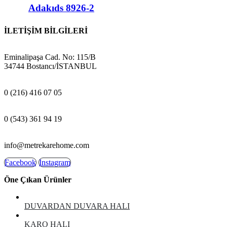
Adakıds 8926-2
İLETİŞİM BİLGİLERİ
ADRES:
Eminalipaşa Cad. No: 115/B
34744 Bostancı/İSTANBUL
MAĞAZA:
0 (216) 416 07 05
GSM:
0 (543) 361 94 19
E-POSTA:
info@metrekarehome.com
Facebook
Instagram
Öne Çıkan Ürünler
DUVARDAN DUVARA HALI
KARO HALI