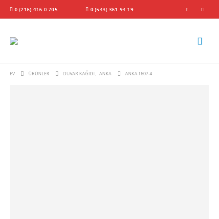
0 (216) 416 0 705
0 (543) 361 94 19
EV
ÜRÜNLER
DUVAR KAĞIDI
,
ANKA
ANKA 1607-4