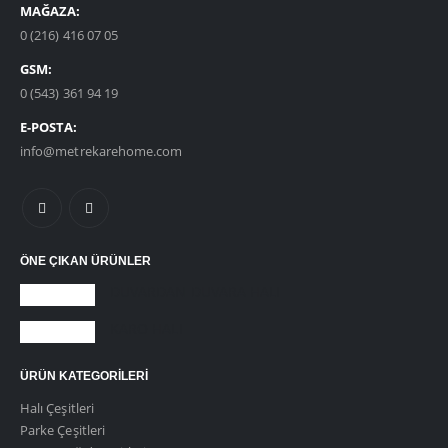
MAĞAZA:
0 (216) 416 07 05
GSM:
0 (543) 361 94 19
E-POSTA:
info@metrekarehome.com
ÖNE ÇIKAN ÜRÜNLER
DUVARDAN DUVARA HALI
KARO HALI
ÜRÜN KATEGORILERI
Halı Çeşitleri
Parke Çeşitleri