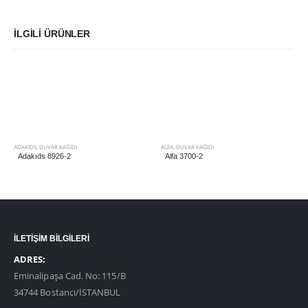
İLGILI ÜRÜNLER
ADAKIDS
,
DUVAR KAĞIDI
ALFA
,
DUVAR KAĞIDI
Adakıds 8926-2
Alfa 3700-2
İLETİŞİM BİLGİLERİ
ADRES:
Eminalipaşa Cad. No: 115/B
34744 Bostancı/İSTANBUL