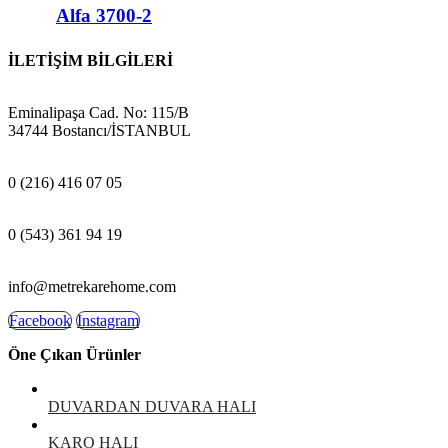
Alfa 3700-2
İLETİŞİM BİLGİLERİ
ADRES:
Eminalipaşa Cad. No: 115/B
34744 Bostancı/İSTANBUL
MAĞAZA:
0 (216) 416 07 05
GSM:
0 (543) 361 94 19
E-POSTA:
info@metrekarehome.com
Facebook
Instagram
Öne Çıkan Ürünler
DUVARDAN DUVARA HALI
KARO HALI