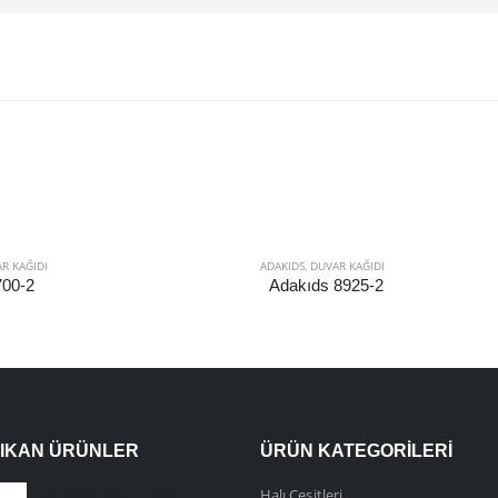
R KAĞIDI
ADAKIDS
,
DUVAR KAĞIDI
700-2
Adakıds 8925-2
ÇIKAN ÜRÜNLER
ÜRÜN KATEGORILERI
DUVARDAN DUVARA HALI
Halı Çeşitleri