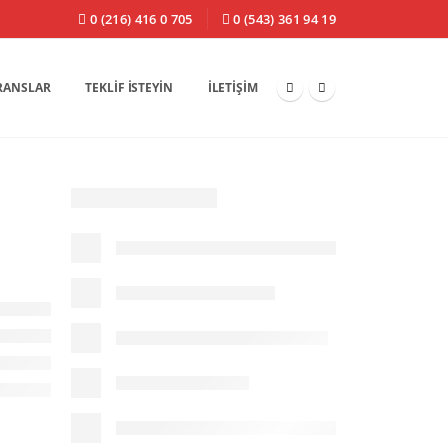
0 (216) 416 0 705
0 (543) 361 94 19
RANSLAR
TEKLIF İSTEYIN
İLETIŞIM