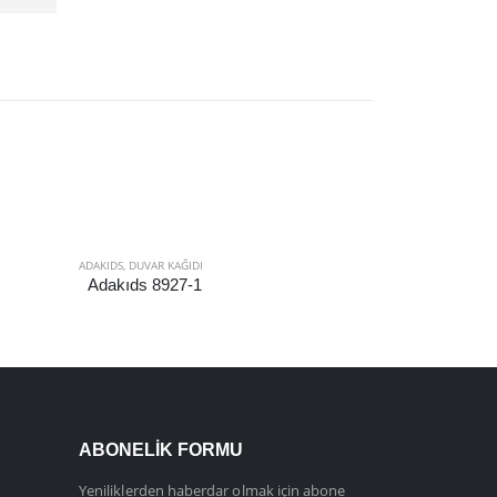
ADAKIDS
,
DUVAR KAĞIDI
ALFA
,
DUVAR KAĞID
Adakıds 8927-1
Alfa 3701-6
ABONELIK FORMU
Yeniliklerden haberdar olmak için abone