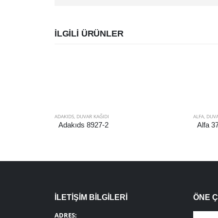
İLGILI ÜRÜNLER
ADAKIDS
,
DUVAR KAĞIDI
ALFA
,
DUVA
Adakıds 8927-2
Alfa 3
İLETİŞİM BİLGİLERİ
ÖNE 
ADRES: