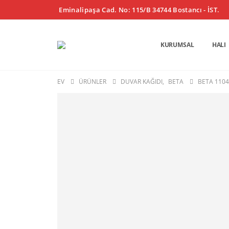
Eminalipaşa Cad. No: 115/B 34744 Bostancı - İST.
KURUMSAL
HALI
EV
ÜRÜNLER
DUVAR KAĞIDI
,
BETA
BETA 1104