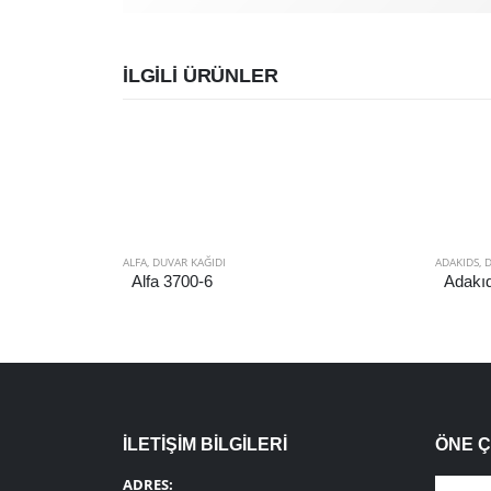
İLGILI ÜRÜNLER
ALFA
,
DUVAR KAĞIDI
ADAKIDS
,
D
Alfa 3700-6
Adakı
İLETİŞİM BİLGİLERİ
ÖNE 
ADRES: