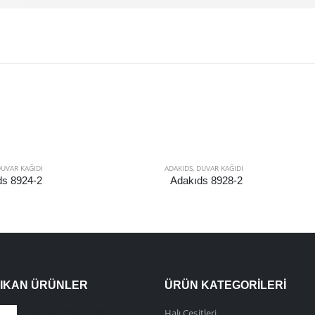
UVAR KAĞIDI
ADAKIDS
,
DUVAR KAĞIDI
ds 8924-2
Adakıds 8928-2
ÇIKAN ÜRÜNLER
ÜRÜN KATEGORILERI
DUVARDAN DUVARA HALI
Halı Çeşitleri