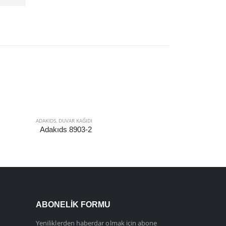
ADAKIDS
,
DUVAR KAĞIDI
ALFA
,
DUVAR KAĞID
Adakıds 8903-2
Alfa 3702-1
ABONELIK FORMU
Yeniliklerden haberdar olmak için abone