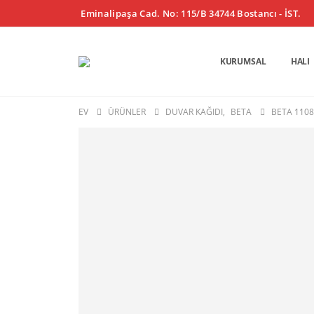
Eminalipaşa Cad. No: 115/B 34744 Bostancı - İST.
KURUMSAL
HALI
EV
ÜRÜNLER
DUVAR KAĞIDI
,
BETA
BETA 1108