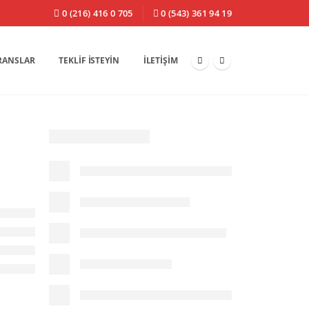
0 (216) 416 0 705
0 (543) 361 94 19
RANSLAR
TEKLIF İSTEYIN
İLETIŞIM