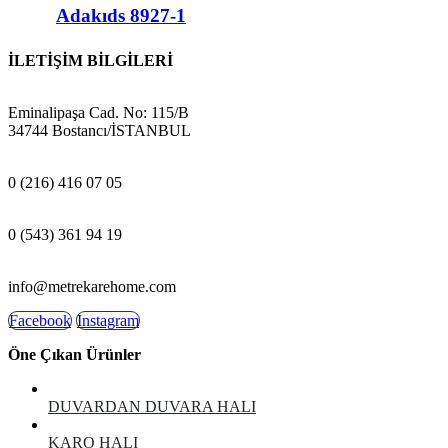
Adakıds 8927-1
İLETİŞİM BİLGİLERİ
ADRES:
Eminalipaşa Cad. No: 115/B
34744 Bostancı/İSTANBUL
MAĞAZA:
0 (216) 416 07 05
GSM:
0 (543) 361 94 19
E-POSTA:
info@metrekarehome.com
Facebook
Instagram
Öne Çıkan Ürünler
DUVARDAN DUVARA HALI
KARO HALI