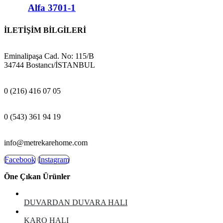
Alfa 3701-1
İLETİŞİM BİLGİLERİ
ADRES:
Eminalipaşa Cad. No: 115/B
34744 Bostancı/İSTANBUL
MAĞAZA:
0 (216) 416 07 05
GSM:
0 (543) 361 94 19
E-POSTA:
info@metrekarehome.com
Facebook
Instagram
Öne Çıkan Ürünler
DUVARDAN DUVARA HALI
KARO HALI