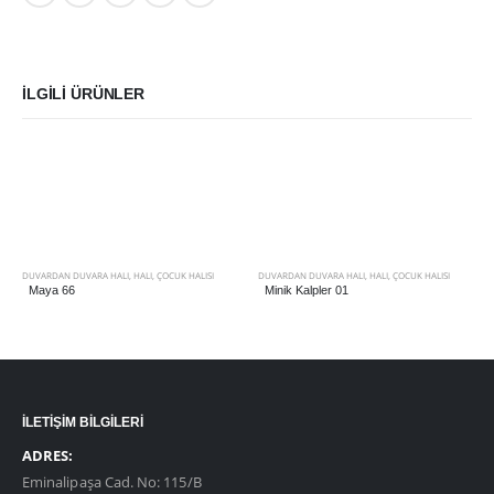
İLGILI ÜRÜNLER
DUVARDAN DUVARA HALI
,
HALI
,
ÇOCUK HALISI
DUVARDAN DUVARA HALI
,
HALI
,
ÇOCUK HALISI
Maya 66
Minik Kalpler 01
İLETİŞİM BİLGİLERİ
ADRES:
Eminalipaşa Cad. No: 115/B