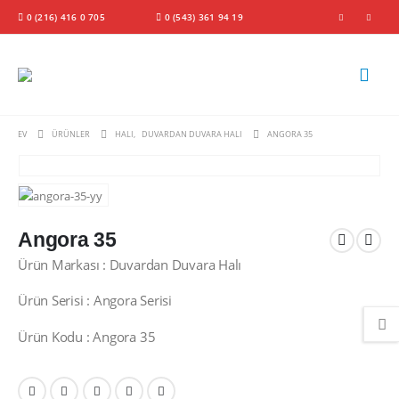
0 (216) 416 0 705
0 (543) 361 94 19
EV
ÜRÜNLER
HALI
,
DUVARDAN DUVARA HALI
ANGORA 35
Angora 35
Ürün Markası : Duvardan Duvara Halı
Ürün Serisi : Angora Serisi
Ürün Kodu : Angora 35