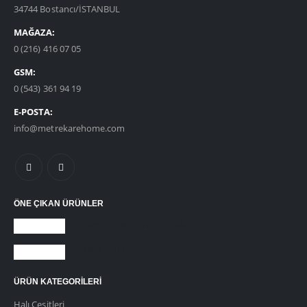
34744 Bostancı/İSTANBUL
MAĞAZA:
0 (216) 416 07 05
GSM:
0 (543) 361 94 19
E-POSTA:
info@metrekarehome.com
ÖNE ÇIKAN ÜRÜNLER
DUVARDAN DUVARA HALI
KARO HALI
ÜRÜN KATEGORILERI
Halı Çeşitleri