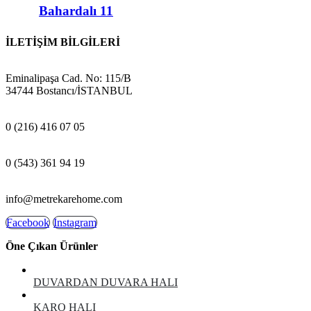
Bahardalı 11
İLETİŞİM BİLGİLERİ
ADRES:
Eminalipaşa Cad. No: 115/B
34744 Bostancı/İSTANBUL
MAĞAZA:
0 (216) 416 07 05
GSM:
0 (543) 361 94 19
E-POSTA:
info@metrekarehome.com
Facebook
Instagram
Öne Çıkan Ürünler
DUVARDAN DUVARA HALI
KARO HALI