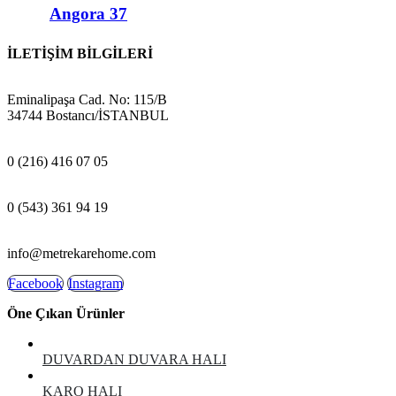
Angora 37
İLETİŞİM BİLGİLERİ
ADRES:
Eminalipaşa Cad. No: 115/B
34744 Bostancı/İSTANBUL
MAĞAZA:
0 (216) 416 07 05
GSM:
0 (543) 361 94 19
E-POSTA:
info@metrekarehome.com
Facebook
Instagram
Öne Çıkan Ürünler
DUVARDAN DUVARA HALI
KARO HALI