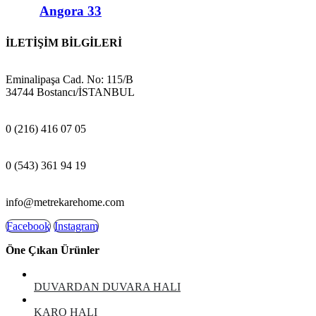
Angora 33
İLETİŞİM BİLGİLERİ
ADRES:
Eminalipaşa Cad. No: 115/B
34744 Bostancı/İSTANBUL
MAĞAZA:
0 (216) 416 07 05
GSM:
0 (543) 361 94 19
E-POSTA:
info@metrekarehome.com
Facebook
Instagram
Öne Çıkan Ürünler
DUVARDAN DUVARA HALI
KARO HALI