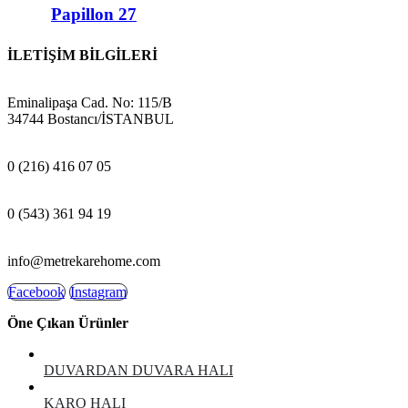
Papillon 27
İLETİŞİM BİLGİLERİ
ADRES:
Eminalipaşa Cad. No: 115/B
34744 Bostancı/İSTANBUL
MAĞAZA:
0 (216) 416 07 05
GSM:
0 (543) 361 94 19
E-POSTA:
info@metrekarehome.com
Facebook
Instagram
Öne Çıkan Ürünler
DUVARDAN DUVARA HALI
KARO HALI