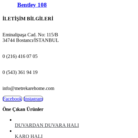
Bentley 108
İLETİŞİM BİLGİLERİ
ADRES:
Eminalipaşa Cad. No: 115/B
34744 Bostancı/İSTANBUL
MAĞAZA:
0 (216) 416 07 05
GSM:
0 (543) 361 94 19
E-POSTA:
info@metrekarehome.com
Facebook
Instagram
Öne Çıkan Ürünler
DUVARDAN DUVARA HALI
KARO HALI