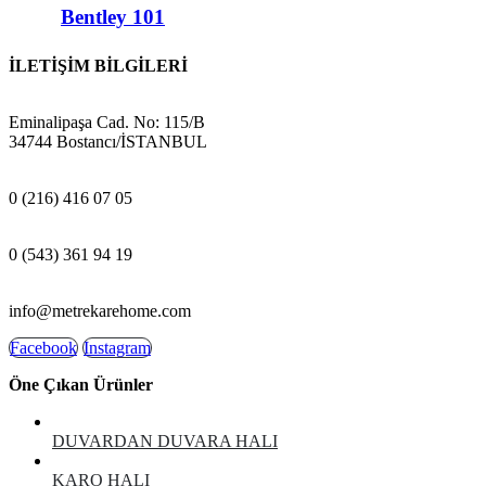
Bentley 101
İLETİŞİM BİLGİLERİ
ADRES:
Eminalipaşa Cad. No: 115/B
34744 Bostancı/İSTANBUL
MAĞAZA:
0 (216) 416 07 05
GSM:
0 (543) 361 94 19
E-POSTA:
info@metrekarehome.com
Facebook
Instagram
Öne Çıkan Ürünler
DUVARDAN DUVARA HALI
KARO HALI