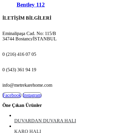
Bentley 112
İLETİŞİM BİLGİLERİ
ADRES:
Eminalipaşa Cad. No: 115/B
34744 Bostancı/İSTANBUL
MAĞAZA:
0 (216) 416 07 05
GSM:
0 (543) 361 94 19
E-POSTA:
info@metrekarehome.com
Facebook
Instagram
Öne Çıkan Ürünler
DUVARDAN DUVARA HALI
KARO HALI