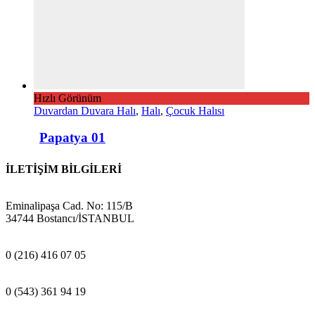
Hızlı Görünüm
Duvardan Duvara Halı
,
Halı
,
Çocuk Halısı
Papatya 01
İLETİŞİM BİLGİLERİ
ADRES:
Eminalipaşa Cad. No: 115/B
34744 Bostancı/İSTANBUL
MAĞAZA:
0 (216) 416 07 05
GSM:
0 (543) 361 94 19