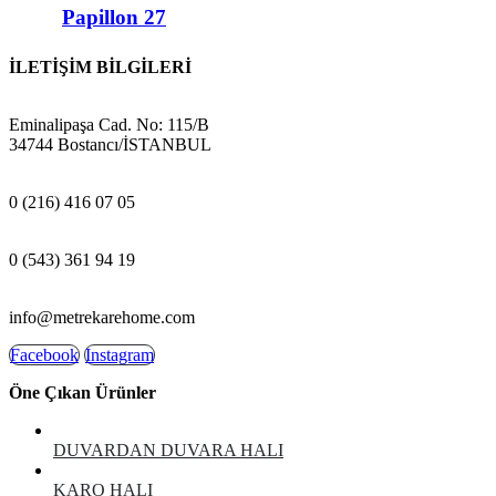
Papillon 27
İLETİŞİM BİLGİLERİ
ADRES:
Eminalipaşa Cad. No: 115/B
34744 Bostancı/İSTANBUL
MAĞAZA:
0 (216) 416 07 05
GSM:
0 (543) 361 94 19
E-POSTA:
info@metrekarehome.com
Facebook
Instagram
Öne Çıkan Ürünler
DUVARDAN DUVARA HALI
KARO HALI