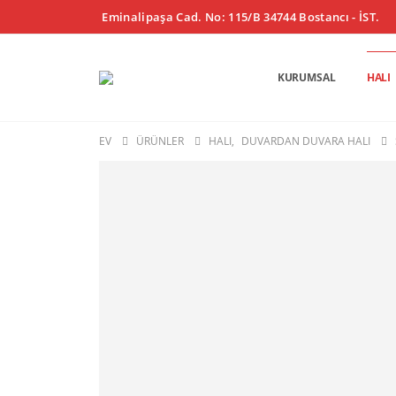
Eminalipaşa Cad. No: 115/B 34744 Bostancı - İST.
KURUMSAL
HALI
EV
ÜRÜNLER
HALI
,
DUVARDAN DUVARA HALI