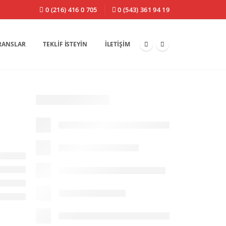
0 (216) 416 0 705
0 (543) 361 94 19
RANSLAR
TEKLIF İSTEYIN
İLETIŞIM