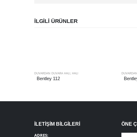
İLGILI ÜRÜNLER
DUVARDAN DUVARA HALI
,
HALI
DUVARDAN
Bentley 112
Bentle
İLETİŞİM BİLGİLERİ
ÖNE 
ADRES: