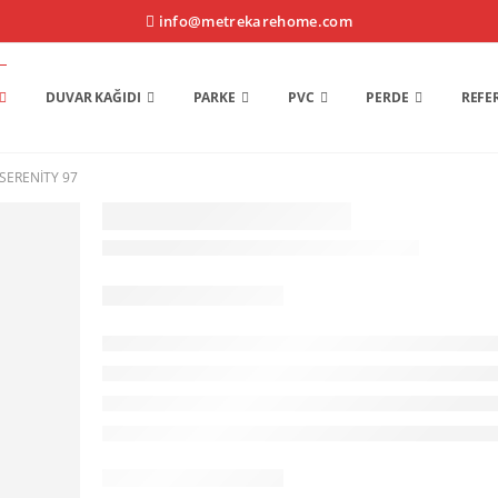
info@metrekarehome.com
DUVAR KAĞIDI
PARKE
PVC
PERDE
REFE
SERENITY 97