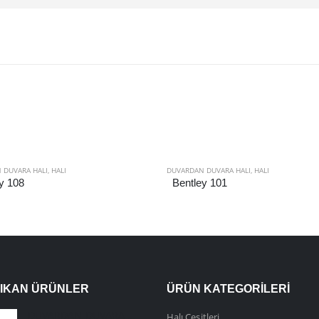
 DUVARA HALI
,
HALI
DUVARDAN DUVARA HALI
,
HALI
y 108
Bentley 101
ÇIKAN ÜRÜNLER
ÜRÜN KATEGORILERI
DUVARDAN DUVARA HALI
Halı Çeşitleri