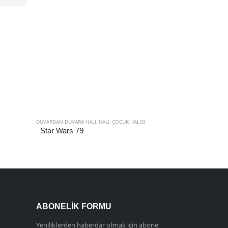
DUVARDAN DUVARA HALI
,
HALI
,
ÇOCUK HALISI
DUVARDAN DUVARA
Star Wars 79
Sweet Town 
ABONELIK FORMU
Yeniliklerden haberdar olmak için abone