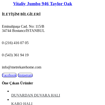
Vitaliy Jumbo 946 Taylor Oak
İLETİŞİM BİLGİLERİ
ADRES:
Eminalipaşa Cad. No: 115/B
34744 Bostancı/İSTANBUL
MAĞAZA:
0 (216) 416 07 05
GSM:
0 (543) 361 94 19
E-POSTA:
info@metrekarehome.com
Facebook
Instagram
Öne Çıkan Ürünler
DUVARDAN DUVARA HALI
KARO HALI