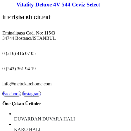
Vitality Deluxe 4V 544 Ceviz Select
İLETİŞİM BİLGİLERİ
ADRES:
Eminalipaşa Cad. No: 115/B
34744 Bostancı/İSTANBUL
MAĞAZA:
0 (216) 416 07 05
GSM:
0 (543) 361 94 19
E-POSTA:
info@metrekarehome.com
Facebook
Instagram
Öne Çıkan Ürünler
DUVARDAN DUVARA HALI
KARO HALI