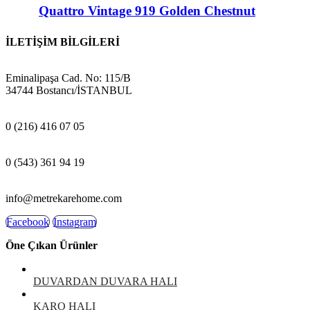
Quattro Vintage 919 Golden Chestnut
İLETİŞİM BİLGİLERİ
ADRES:
Eminalipaşa Cad. No: 115/B
34744 Bostancı/İSTANBUL
MAĞAZA:
0 (216) 416 07 05
GSM:
0 (543) 361 94 19
E-POSTA:
info@metrekarehome.com
Facebook
Instagram
Öne Çıkan Ürünler
DUVARDAN DUVARA HALI
KARO HALI