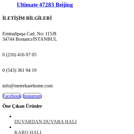
Ultimate 47283 Beijing
İLETİŞİM BİLGİLERİ
ADRES:
Eminalipaşa Cad. No: 115/B
34744 Bostancı/İSTANBUL
MAĞAZA:
0 (216) 416 07 05
GSM:
0 (543) 361 94 19
E-POSTA:
info@metrekarehome.com
Facebook
Instagram
Öne Çıkan Ürünler
DUVARDAN DUVARA HALI
KARO HALI