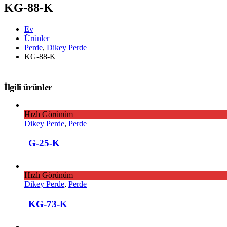
KG-88-K
Ev
Ürünler
Perde
,
Dikey Perde
KG-88-K
İlgili ürünler
Hızlı Görünüm
Dikey Perde
,
Perde
G-25-K
Hızlı Görünüm
Dikey Perde
,
Perde
KG-73-K