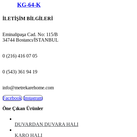
KG-64-K
İLETİŞİM BİLGİLERİ
ADRES:
Eminalipaşa Cad. No: 115/B
34744 Bostancı/İSTANBUL
MAĞAZA:
0 (216) 416 07 05
GSM:
0 (543) 361 94 19
E-POSTA:
info@metrekarehome.com
Facebook
Instagram
Öne Çıkan Ürünler
DUVARDAN DUVARA HALI
KARO HALI