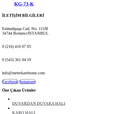
KG-73-K
İLETİŞİM BİLGİLERİ
ADRES:
Eminalipaşa Cad. No: 115/B
34744 Bostancı/İSTANBUL
MAĞAZA:
0 (216) 416 07 05
GSM:
0 (543) 361 94 19
E-POSTA:
info@metrekarehome.com
Facebook
Instagram
Öne Çıkan Ürünler
DUVARDAN DUVARA HALI
KARO HALI