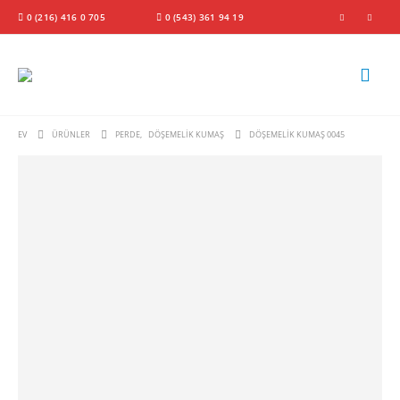
0 (216) 416 0 705
0 (543) 361 94 19
EV
ÜRÜNLER
PERDE
,
DÖŞEMELIK KUMAŞ
DÖŞEMELIK KUMAŞ 0045