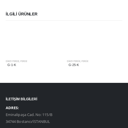
İLGILI ÜRÜNLER
DIKEY PERDE
,
PERDE
DIKEY PERDE
,
PERDE
G-1-K
G-25-K
İLETİŞİM BİLGİLERİ
ADRES:
Eminalipaşa Cad. No: 115/B
34744 Bostancı/İSTANBUL