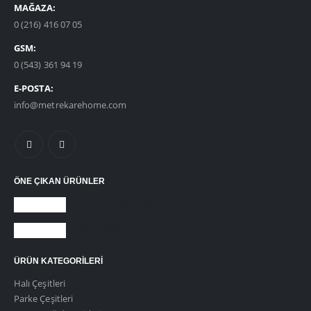
MAĞAZA:
0 (216) 416 07 05
GSM:
0 (543) 361 94 19
E-POSTA:
info@metrekarehome.com
ÖNE ÇIKAN ÜRÜNLER
DUVARDAN DUVARA HALI
KARO HALI
ÜRÜN KATEGORILERI
Halı Çeşitleri
Parke Çeşitleri