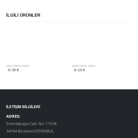
İLGILI ÜRÜNLER
DIKEY PERDE
,
PERDE
DIKEY PERDE
,
PERDE
G-30-K
G-13-K
İLETİŞİM BİLGİLERİ
ADRES:
Eminalipaşa Cad. No: 115/B
34744 Bostancı/İSTANBUL