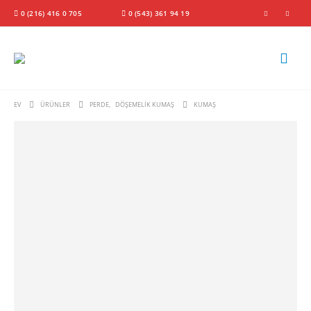
0 (216) 416 0 705
0 (543) 361 94 19
EV
ÜRÜNLER
PERDE
,
DÖŞEMELIK KUMAŞ
KUMAŞ