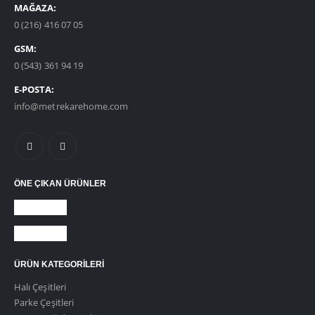
MAĞAZA:
0 (216) 416 07 05
GSM:
0 (543) 361 94 19
E-POSTA:
info@metrekarehome.com
ÖNE ÇIKAN ÜRÜNLER
DUVARDAN DUVARA HALI
KARO HALI
ÜRÜN KATEGORILERI
Halı Çeşitleri
Parke Çeşitleri