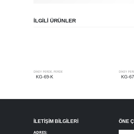
İLGILI ÜRÜNLER
DIKEY PERDE
,
PERDE
DIKEY PER
KG-69-K
KG-67
İLETİŞİM BİLGİLERİ
ÖNE 
ADRES: