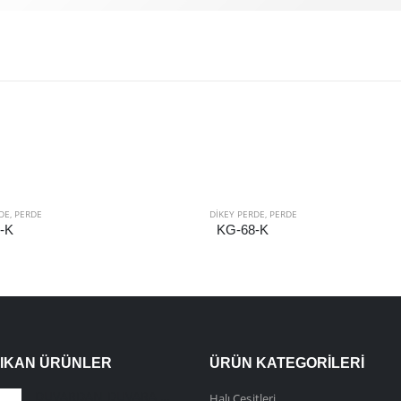
DE
,
PERDE
DIKEY PERDE
,
PERDE
-K
KG-68-K
ÇIKAN ÜRÜNLER
ÜRÜN KATEGORILERI
DUVARDAN DUVARA HALI
Halı Çeşitleri