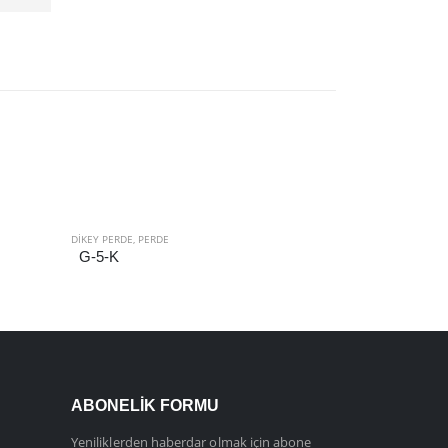
DIKEY PERDE
,
PERDE
DIKEY PERDE
,
PERD
G-5-K
G-30-K
ABONELIK FORMU
Yeniliklerden haberdar olmak için abone