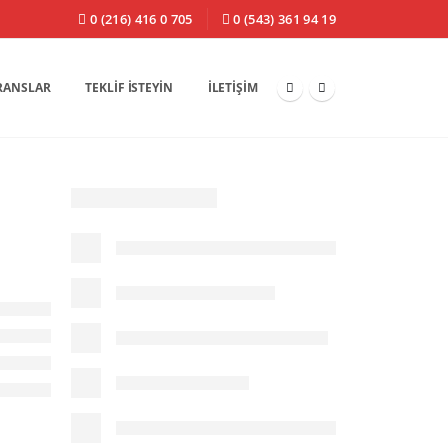
0 (216) 416 0 705
0 (543) 361 94 19
RANSLAR
TEKLIF İSTEYIN
İLETIŞIM