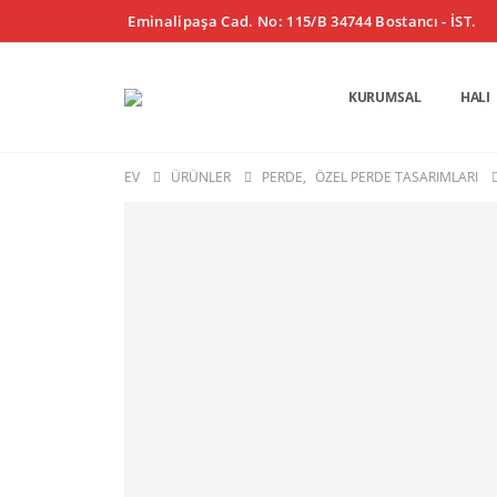
Eminalipaşa Cad. No: 115/B 34744 Bostancı - İST.
KURUMSAL
HALI
EV
ÜRÜNLER
PERDE
,
ÖZEL PERDE TASARIMLARI