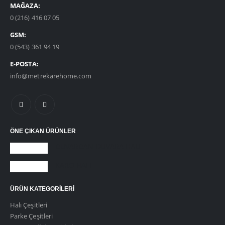
MAĞAZA:
0 (216) 416 07 05
GSM:
0 (543) 361 94 19
E-POSTA:
info@metrekarehome.com
ÖNE ÇIKAN ÜRÜNLER
DUVARDAN DUVARA HALI
KARO HALI
ÜRÜN KATEGORILERI
Halı Çeşitleri
Parke Çeşitleri