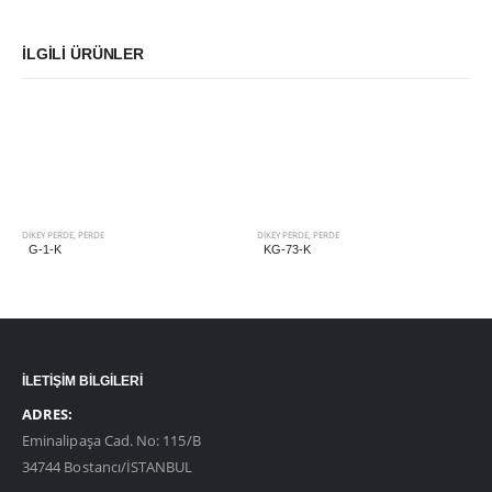
İLGILI ÜRÜNLER
DIKEY PERDE
,
PERDE
DIKEY PERDE
,
PERDE
G-1-K
KG-73-K
İLETİŞİM BİLGİLERİ
ADRES:
Eminalipaşa Cad. No: 115/B
34744 Bostancı/İSTANBUL