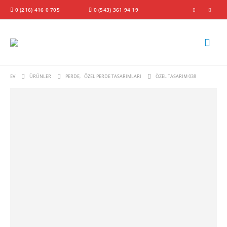
0 (216) 416 0 705
0 (543) 361 94 19
EV
ÜRÜNLER
PERDE
,
ÖZEL PERDE TASARIMLARI
ÖZEL TASARIM 038