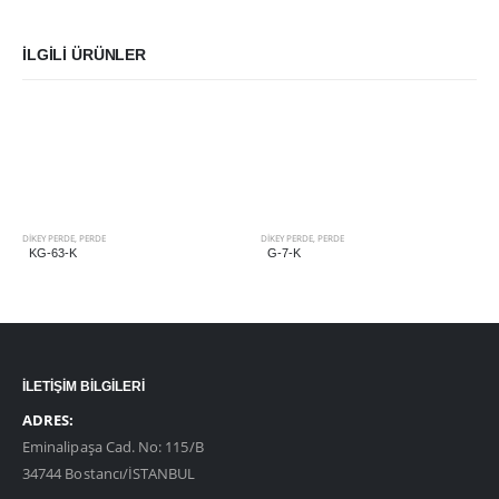
İLGILI ÜRÜNLER
DIKEY PERDE
,
PERDE
DIKEY PERDE
,
PERDE
KG-63-K
G-7-K
İLETİŞİM BİLGİLERİ
ADRES:
Eminalipaşa Cad. No: 115/B
34744 Bostancı/İSTANBUL