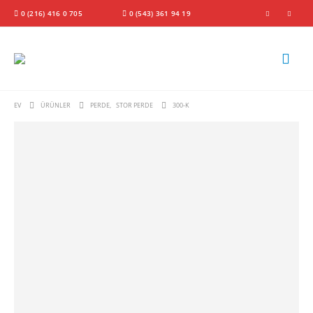
0 (216) 416 0 705
0 (543) 361 94 19
EV
ÜRÜNLER
PERDE
,
STOR PERDE
300-K