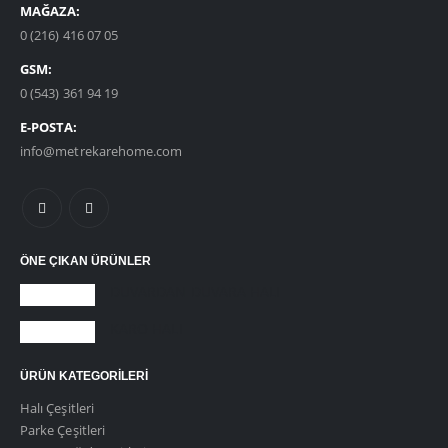
MAĞAZA:
0 (216) 416 07 05
GSM:
0 (543) 361 94 19
E-POSTA:
info@metrekarehome.com
ÖNE ÇIKAN ÜRÜNLER
DUVARDAN DUVARA HALI
KARO HALI
ÜRÜN KATEGORILERI
Halı Çeşitleri
Parke Çeşitleri