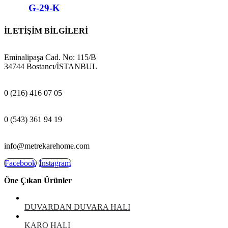
G-29-K
İLETİŞİM BİLGİLERİ
ADRES:
Eminalipaşa Cad. No: 115/B
34744 Bostancı/İSTANBUL
MAĞAZA:
0 (216) 416 07 05
GSM:
0 (543) 361 94 19
E-POSTA:
info@metrekarehome.com
Facebook
Instagram
Öne Çıkan Ürünler
DUVARDAN DUVARA HALI
KARO HALI