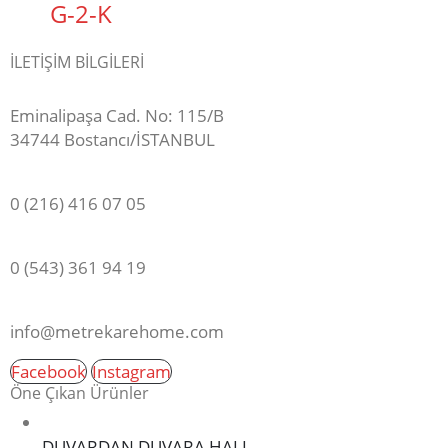
G-2-K
İLETİŞİM BİLGİLERİ
ADRES:
Eminalipaşa Cad. No: 115/B
34744 Bostancı/İSTANBUL
MAĞAZA:
0 (216) 416 07 05
GSM:
0 (543) 361 94 19
E-POSTA:
info@metrekarehome.com
Facebook
Instagram
Öne Çıkan Ürünler
DUVARDAN DUVARA HALI