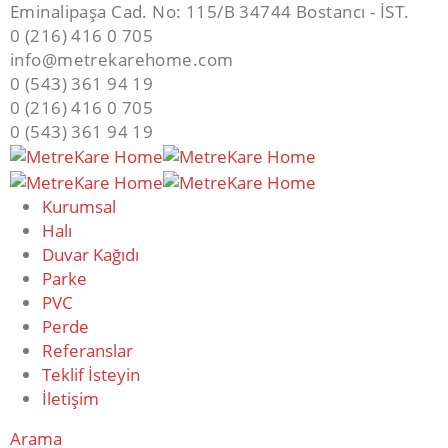
Eminalipaşa Cad. No: 115/B 34744 Bostancı - İST.
0 (216) 416 0 705
info@metrekarehome.com
0 (543) 361 94 19
0 (216) 416 0 705
0 (543) 361 94 19
Kurumsal
Halı
Duvar Kağıdı
Parke
PVC
Perde
Referanslar
Teklif İsteyin
İletişim
Arama