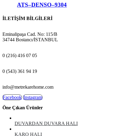
ATS–DENSO–9304
İLETİŞİM BİLGİLERİ
ADRES:
Eminalipaşa Cad. No: 115/B
34744 Bostancı/İSTANBUL
MAĞAZA:
0 (216) 416 07 05
GSM:
0 (543) 361 94 19
E-POSTA:
info@metrekarehome.com
Facebook
Instagram
Öne Çıkan Ürünler
DUVARDAN DUVARA HALI
KARO HALI