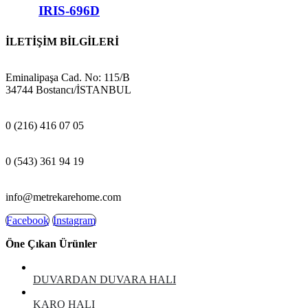
IRIS-696D
İLETİŞİM BİLGİLERİ
ADRES:
Eminalipaşa Cad. No: 115/B
34744 Bostancı/İSTANBUL
MAĞAZA:
0 (216) 416 07 05
GSM:
0 (543) 361 94 19
E-POSTA:
info@metrekarehome.com
Facebook
Instagram
Öne Çıkan Ürünler
DUVARDAN DUVARA HALI
KARO HALI