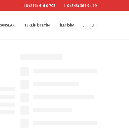
0 (216) 416 0 705
0 (543) 361 94 19
RANSLAR
TEKLIF İSTEYIN
İLETIŞIM