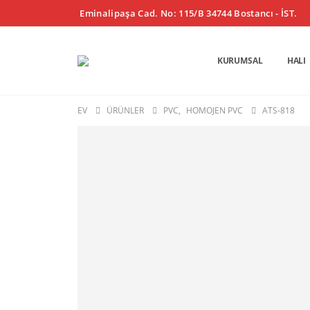
Eminalipaşa Cad. No: 115/B 34744 Bostancı - İST.
KURUMSAL
HALI
EV
ÜRÜNLER
PVC
,
HOMOJEN PVC
ATS-818