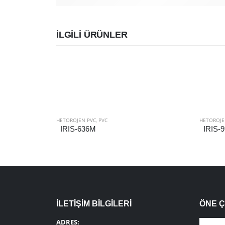
İLGILI ÜRÜNLER
HETOROJEN PVC
,
PVC
HETOROJE
IRIS-636M
IRIS-
İLETİŞİM BİLGİLERİ
ÖNE 
ADRES: