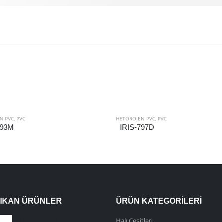
N PVC
,
PVC
HETOROJEN PVC
,
PVC
993M
IRIS-797D
ÇIKAN ÜRÜNLER
ÜRÜN KATEGORILERI
DUVARDAN DUVARA HALI
Halı Çeşitleri