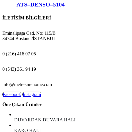
ATS–DENSO–5104
İLETİŞİM BİLGİLERİ
ADRES:
Eminalipaşa Cad. No: 115/B
34744 Bostancı/İSTANBUL
MAĞAZA:
0 (216) 416 07 05
GSM:
0 (543) 361 94 19
E-POSTA:
info@metrekarehome.com
Facebook
Instagram
Öne Çıkan Ürünler
DUVARDAN DUVARA HALI
KARO HALI