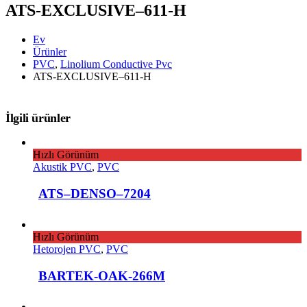
ATS-EXCLUSIVE–611-H
Ev
Ürünler
PVC
,
Linolium Conductive Pvc
ATS-EXCLUSIVE–611-H
İlgili ürünler
Hızlı Görünüm
Akustik PVC
,
PVC
ATS–DENSO–7204
Hızlı Görünüm
Hetorojen PVC
,
PVC
BARTEK-OAK-266M