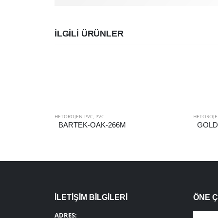
İLGILI ÜRÜNLER
HETOROJEN PVC
,
PVC
HETOROJE
BARTEK-OAK-266M
GOLD
İLETİŞİM BİLGİLERİ
ÖNE 
ADRES: