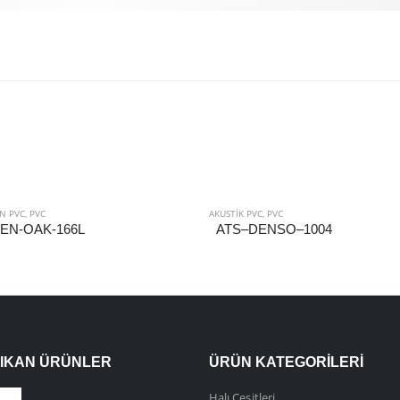
N PVC
,
PVC
AKUSTIK PVC
,
PVC
EN-OAK-166L
ATS–DENSO–1004
ÇIKAN ÜRÜNLER
ÜRÜN KATEGORILERI
DUVARDAN DUVARA HALI
Halı Çeşitleri