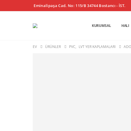
Eminalipaşa Cad. No: 115/B 34744 Bostancı - İST.
KURUMSAL
HALI
EV
ÜRÜNLER
PVC
,
LVT YER KAPLAMALARI
ADO