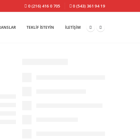
0 (216) 416 0 705
0 (543) 361 94 19
RANSLAR
TEKLIF İSTEYIN
İLETIŞIM