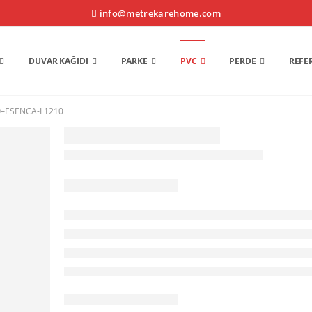
info@metrekarehome.com
DUVAR KAĞIDI
PARKE
PVC
PERDE
REFE
–ESENCA-L1210