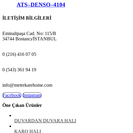
ATS–DENSO–4104
İLETİŞİM BİLGİLERİ
ADRES:
Eminalipaşa Cad. No: 115/B
34744 Bostancı/İSTANBUL
MAĞAZA:
0 (216) 416 07 05
GSM:
0 (543) 361 94 19
E-POSTA:
info@metrekarehome.com
Facebook
Instagram
Öne Çıkan Ürünler
DUVARDAN DUVARA HALI
KARO HALI