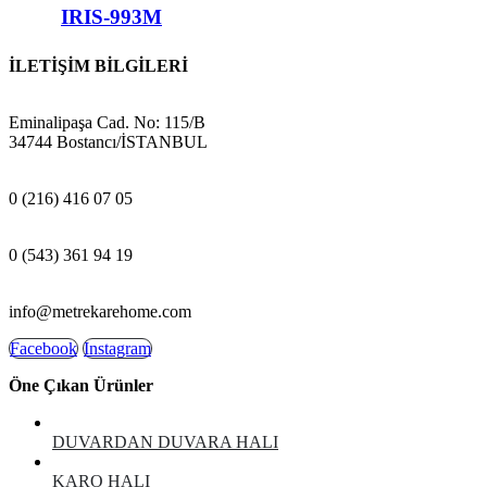
IRIS-993M
İLETİŞİM BİLGİLERİ
ADRES:
Eminalipaşa Cad. No: 115/B
34744 Bostancı/İSTANBUL
MAĞAZA:
0 (216) 416 07 05
GSM:
0 (543) 361 94 19
E-POSTA:
info@metrekarehome.com
Facebook
Instagram
Öne Çıkan Ürünler
DUVARDAN DUVARA HALI
KARO HALI