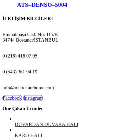
ATS–DENSO–5004
İLETİŞİM BİLGİLERİ
ADRES:
Eminalipaşa Cad. No: 115/B
34744 Bostancı/İSTANBUL
MAĞAZA:
0 (216) 416 07 05
GSM:
0 (543) 361 94 19
E-POSTA:
info@metrekarehome.com
Facebook
Instagram
Öne Çıkan Ürünler
DUVARDAN DUVARA HALI
KARO HALI