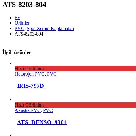
ATS-8203-804
Ev
Ürünler
PVC
,
Spor Zemin Kaplamaları
ATS-8203-804
İlgili ürünler
Hızlı Görünüm
Hetorojen PVC
,
PVC
IRIS-797D
Hızlı Görünüm
Akustik PVC
,
PVC
ATS–DENSO–9304