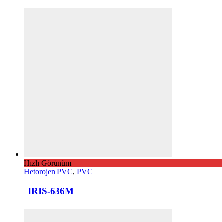
Hızlı Görünüm
Hetorojen PVC
,
PVC
IRIS-636M