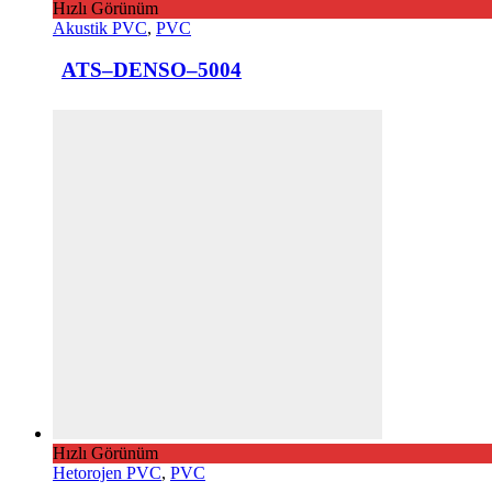
Hızlı Görünüm
Akustik PVC
,
PVC
ATS–DENSO–5004
Hızlı Görünüm
Hetorojen PVC
,
PVC