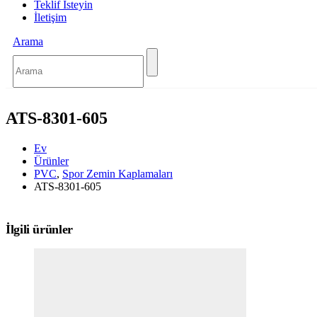
Teklif İsteyin
İletişim
Arama
ATS-8301-605
Ev
Ürünler
PVC
,
Spor Zemin Kaplamaları
ATS-8301-605
İlgili ürünler