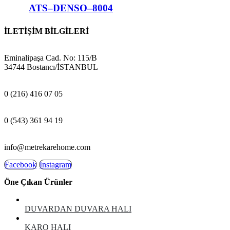
ATS–DENSO–8004
İLETİŞİM BİLGİLERİ
ADRES:
Eminalipaşa Cad. No: 115/B
34744 Bostancı/İSTANBUL
MAĞAZA:
0 (216) 416 07 05
GSM:
0 (543) 361 94 19
E-POSTA:
info@metrekarehome.com
Facebook
Instagram
Öne Çıkan Ürünler
DUVARDAN DUVARA HALI
KARO HALI