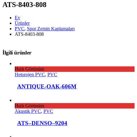
ATS-8403-808
Ev
Ürünler
PVC
,
Spor Zemin Kaplamaları
ATS-8403-808
İlgili ürünler
Hızlı Görünüm
Hetorojen PVC
,
PVC
ANTIQUE-OAK-606M
Hızlı Görünüm
Akustik PVC
,
PVC
ATS–DENSO–9204