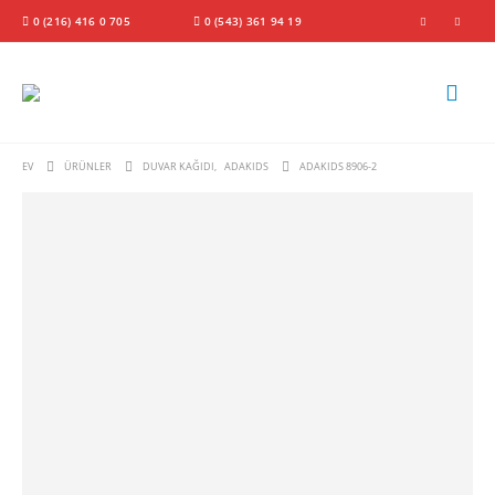
0 (216) 416 0 705
0 (543) 361 94 19
EV
ÜRÜNLER
DUVAR KAĞIDI
,
ADAKIDS
ADAKIDS 8906-2