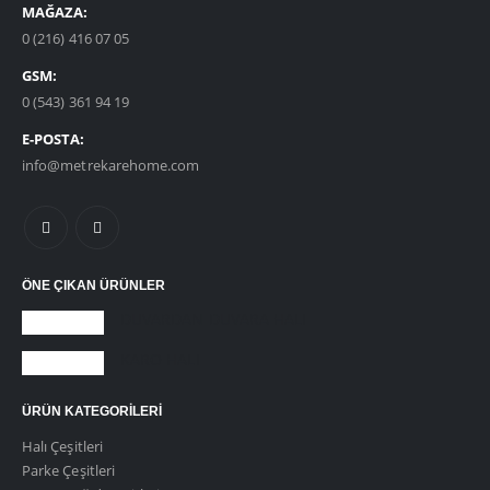
MAĞAZA:
0 (216) 416 07 05
GSM:
0 (543) 361 94 19
E-POSTA:
info@metrekarehome.com
ÖNE ÇIKAN ÜRÜNLER
DUVARDAN DUVARA HALI
KARO HALI
ÜRÜN KATEGORILERI
Halı Çeşitleri
Parke Çeşitleri