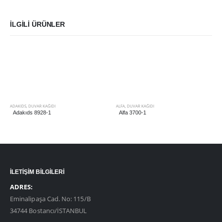
İLGILI ÜRÜNLER
ADAKIDS
,
DUVAR KAĞIDI
ALFA
,
DUVAR KAĞIDI
Adakıds 8928-1
Alfa 3700-1
İLETİŞİM BİLGİLERİ
ADRES:
Eminalipaşa Cad. No: 115/B
34744 Bostancı/İSTANBUL