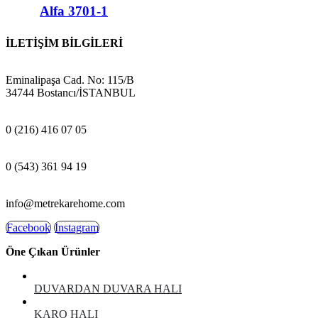
Alfa 3701-1
İLETİŞİM BİLGİLERİ
ADRES:
Eminalipaşa Cad. No: 115/B
34744 Bostancı/İSTANBUL
MAĞAZA:
0 (216) 416 07 05
GSM:
0 (543) 361 94 19
E-POSTA:
info@metrekarehome.com
Facebook
Instagram
Öne Çıkan Ürünler
DUVARDAN DUVARA HALI
KARO HALI