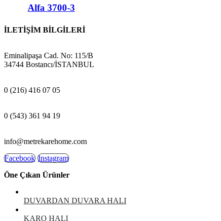
Alfa 3700-3
İLETİŞİM BİLGİLERİ
ADRES:
Eminalipaşa Cad. No: 115/B
34744 Bostancı/İSTANBUL
MAĞAZA:
0 (216) 416 07 05
GSM:
0 (543) 361 94 19
E-POSTA:
info@metrekarehome.com
Facebook
Instagram
Öne Çıkan Ürünler
DUVARDAN DUVARA HALI
KARO HALI