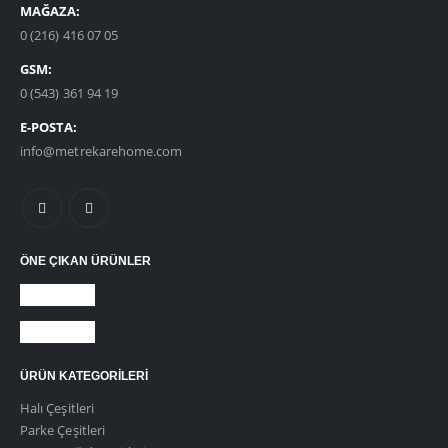
MAĞAZA:
0 (216) 416 07 05
GSM:
0 (543) 361 94 19
E-POSTA:
info@metrekarehome.com
ÖNE ÇIKAN ÜRÜNLER
DUVARDAN DUVARA HALI
KARO HALI
ÜRÜN KATEGORILERI
Halı Çeşitleri
Parke Çeşitleri