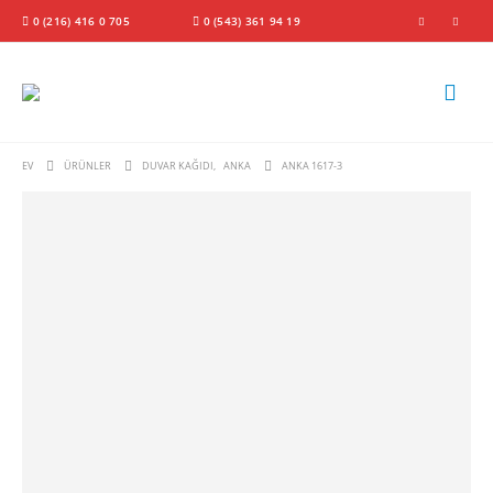
0 (216) 416 0 705
0 (543) 361 94 19
EV
ÜRÜNLER
DUVAR KAĞIDI
,
ANKA
ANKA 1617-3