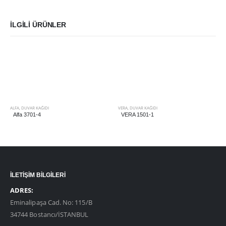
İLGILI ÜRÜNLER
ALFA
,
DUVAR KAĞIDI
VERA
,
DUVAR KAĞIDI
Alfa 3701-4
VERA 1501-1
İLETİŞİM BİLGİLERİ
ADRES:
Eminalipaşa Cad. No: 115/B
34744 Bostancı/İSTANBUL