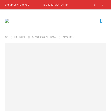
0 (216) 416 0 705
0 (543) 361 94 19
EV
ÜRÜNLER
DUVAR KAĞIDI
,
BETA
BETA 1111-1