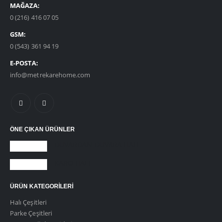
MAĞAZA:
0 (216) 416 07 05
GSM:
0 (543) 361 94 19
E-POSTA:
info@metrekarehome.com
ÖNE ÇIKAN ÜRÜNLER
DUVARDAN DUVARA HALI
KARO HALI
ÜRÜN KATEGORILERI
Halı Çeşitleri
Parke Çeşitleri