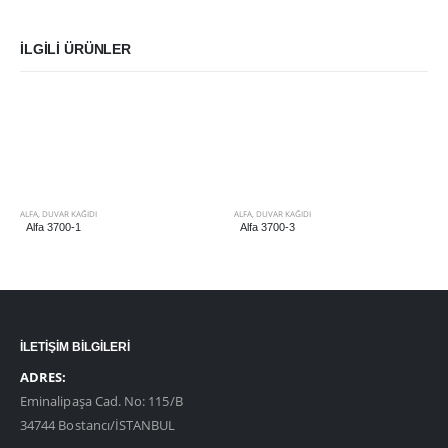
İLGILI ÜRÜNLER
ALFA
,
DUVAR KAĞIDI
ALFA
,
DUVAR KAĞIDI
Alfa 3700-1
Alfa 3700-3
İLETİŞİM BİLGİLERİ
ADRES:
Eminalipaşa Cad. No: 115/B
34744 Bostancı/İSTANBUL